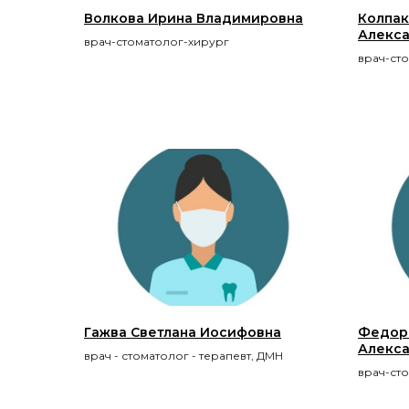
Волкова Ирина Владимировна
Колпак
Алекс
врач-стоматолог-хирург
врач-ст
Гажва Светлана Иосифовна
Федор
Алекс
врач - стоматолог - терапевт, ДМН
врач-ст