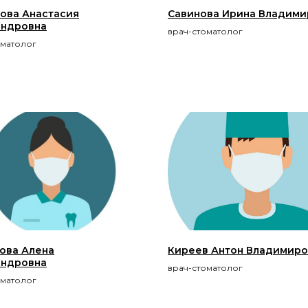
ова Анастасия
Савинова Ирина Владими
андровна
врач-стоматолог
оматолог
ова Алена
Киреев Антон Владимир
андровна
врач-стоматолог
оматолог