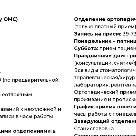
у ОМС)
Отделение ортопедич
(только платный прием
Запись на прием:
39-73
Понедельник – пятни
Суббота:
прием пациент
Праздничные дни:
при
(консультации, снятие
Все виды стоматологиче
0
терапевтическая/хирур
00 (по предварительной
лаборатория, рентгенк
Ортопедический прием 
 неотложным
проживания и прописк
График приема посет
азаний к неотложной и
часы работы с понедел
аписи в часы работы
Заведующий отделен
Станиславовна
щими отделениями
: в
Старшая медицинская