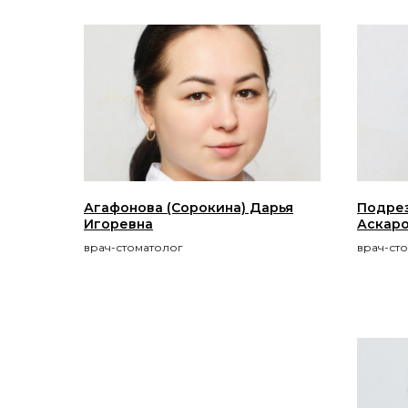
Агафонова (Сорокина) Дарья
Подрез
Игоревна
Аскар
врач-стоматолог
врач-ст