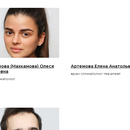
ова (Махкамова) Олеся
Артемова Елена Анатоль
овна
врач-стоматолог-терапевт
оматолог