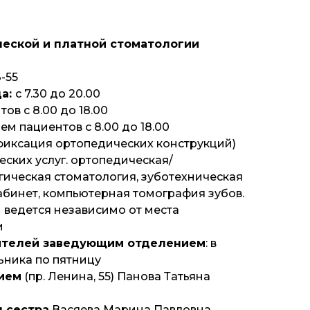
еской и платной стоматологии
)
-55
ца:
с 7.30 до 20.00
ов с 8.00 до 18.00
ем пациентов с 8.00 до 18.00
/фиксация ортопедических конструкций)
ских услуг. ортопедическая/
гическая стоматология, зуботехническая
абинет, компьютерная томография зубов.
ведется независимо от места
и
ителей заведующим отделением
: в
ьника по пятницу
ием
(пр. Ленина, 55) Панова Татьяна
 сестра
Васяева Марина Павловна