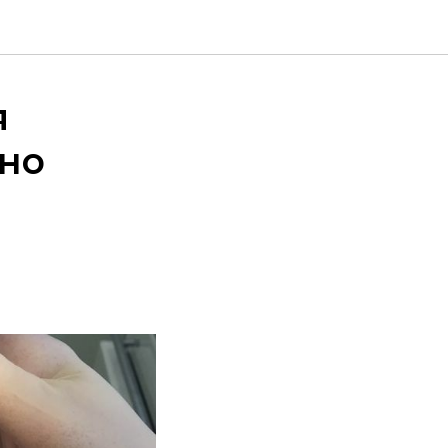
я
вно