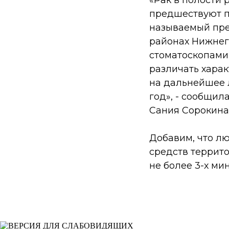
предшествуют п
называемый пре
районах Нижнег
стоматоскопами
различать хара
на дальнейшее 
год», - сообщи
Сания Сорокина
Добавим, что лю
средств террит
не более 3-х ми