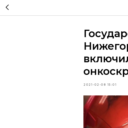
Государ
Нижего
включи
онкоск
2021-02-08 15:01