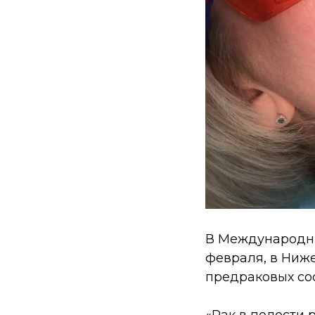
В Международны
февраля, в Ниж
предраковых сос
«Рак в полости 