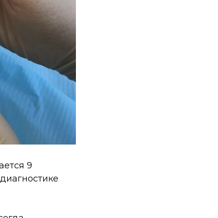
ается 9
 диагностике
сегда