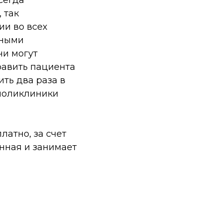
 так
и во всех
тными
чи могут
равить пациента
ть два раза в
 поликлиники
атно, за счет
нная и занимает